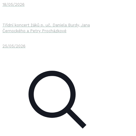
18/05/2026
Třídní koncert žáků p. uč. Daniela Burdy, Jana
Černockého a Petry Procházkové
25/05/2026