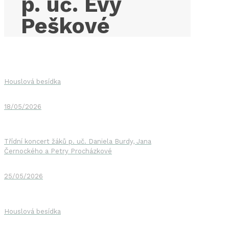
p. uč. Evy
Peškové
Houslová besídka
18/05/2026
Třídní koncert žáků p. uč. Daniela Burdy, Jana
Černockého a Petry Procházkové
25/05/2026
Houslová besídka