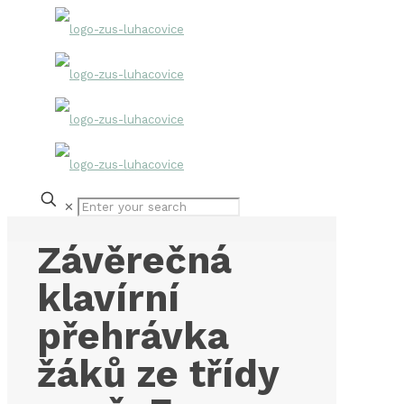
✕
Závěrečná
klavírní
přehrávka
žáků ze třídy