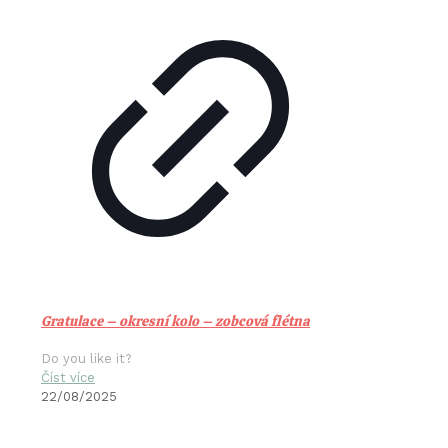
Gratulace – okresní kolo – zobcová flétna
Do you like it?
Číst více
22/08/2025