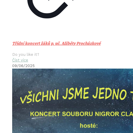
Třídní koncert žáků p. uč. Alžběty Procházkové
Do you like it?
Číst více
09/06/2025