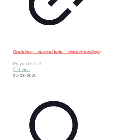
Gratulace – okresní kolo – žesťové nástroje
Do you like it?
Číst více
22/08/2025