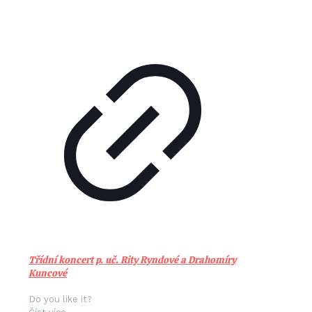
Třídní koncert p. uč. Rity Ryndové a Drahomíry
Kuncové
Do you like it?