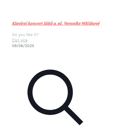
Klavírní koncert žáků p. uč. Veroniky Mlčákové
Do you like it?
Číst více
09/06/2025