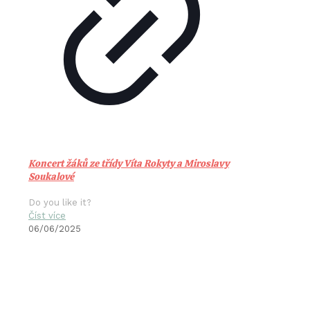
Koncert žáků ze třídy Víta Rokyty a Miroslavy
Soukalové
Do you like it?
Číst více
06/06/2025