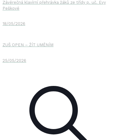
Závěrečná klavírní přehrávka žáků ze třídy p. uč. Evy
Peškové
18/05/2026
ZUŠ OPEN – ŽÍT UMĚNÍM
25/05/2026