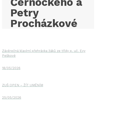
Černockého a
Petry
Procházkové
Závěrečná klavírní přehrávka žáků ze třídy p. uč. Evy
Peškové
18/05/2026
ZUŠ OPEN – ŽÍT UMĚNÍM
25/05/2026