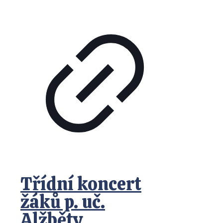
Třídní koncert
žáků p. uč.
Alžběty