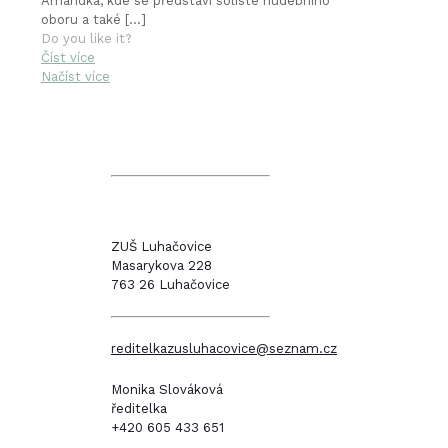
Amandka, kde se představí sólisté hudebního
oboru a také
[…]
Do you like it?
Číst více
Načíst více
ZUŠ Luhačovice
Masarykova 228
763 26 Luhačovice
reditelkazusluhacovice@seznam.cz
Monika Slováková
ředitelka
+420 605 433 651