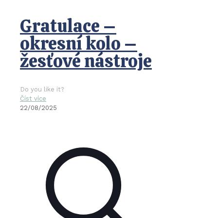
Gratulace –
okresní kolo –
žesťové nástroje
Do you like it?
Číst více
22/08/2025