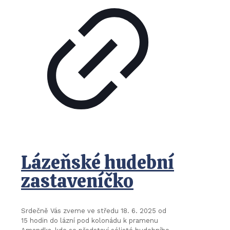
Lázeňské hudební
zastaveníčko
Srdečně Vás zveme ve středu 18. 6. 2025 od
15 hodin do lázní pod kolonádu k pramenu