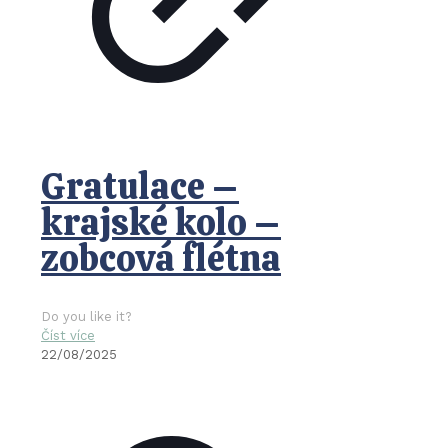
Gratulace –
krajské kolo –
zobcová flétna
Do you like it?
Číst více
22/08/2025