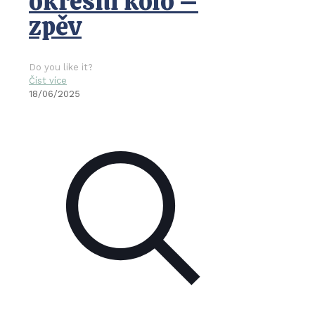
okresní kolo –
zpěv
Do you like it?
Číst více
18/06/2025