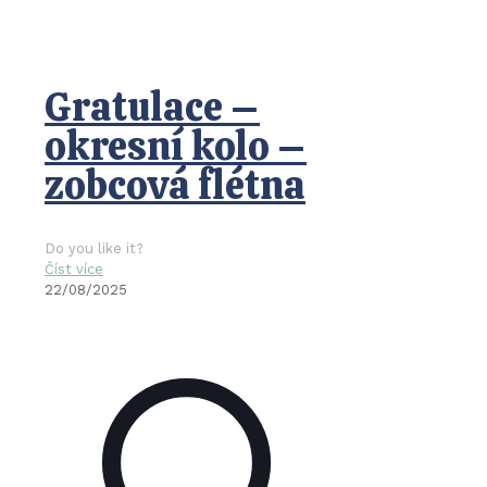
Gratulace –
okresní kolo –
zobcová flétna
Do you like it?
Číst více
22/08/2025