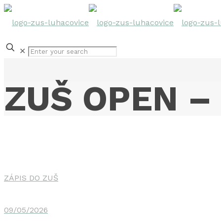
✕
ZUŠ OPEN – 
ZÁPIS DO ZUŠ
09/05/2026