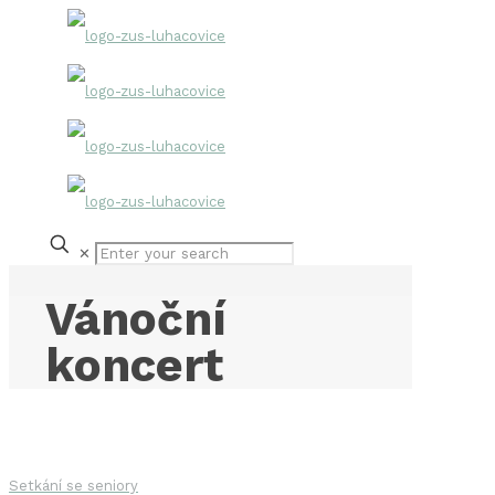
✕
Vánoční
koncert
Setkání se seniory