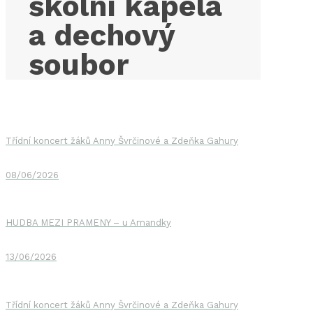
školní kapela
a dechový
soubor
Třídní koncert žáků Anny Švrčinové a Zdeňka Gahury
08/06/2026
HUDBA MEZI PRAMENY – u Amandky
13/06/2026
Třídní koncert žáků Anny Švrčinové a Zdeňka Gahury